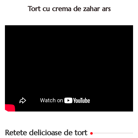
Tort cu crema de zahar ars
Tort cu crema de zahar ars, reteta veche, din caietul
bunicii. Desi este o reteta veche ramane are inca mare
succes. Acest tort cu crema de zahar ars este unul
din acele torturi...
Retete delicioase de tort