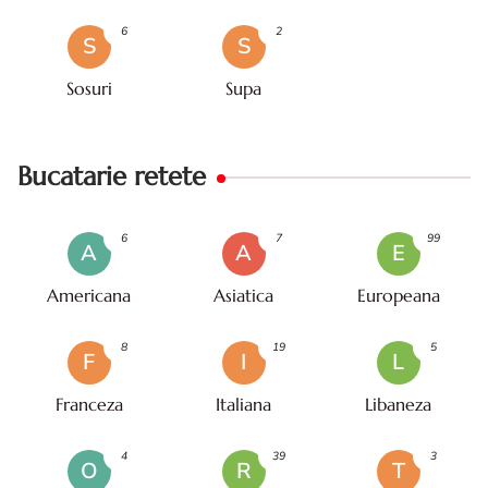
6
2
S
S
Sosuri
Supa
Bucatarie retete
6
7
99
A
A
E
Americana
Asiatica
Europeana
8
19
5
F
I
L
Franceza
Italiana
Libaneza
4
39
3
O
R
T