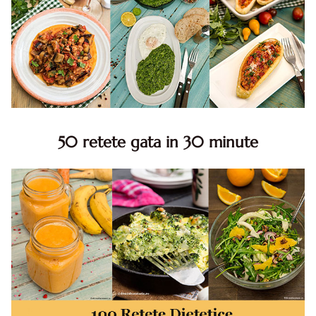
50 retete gata in 30 minute
50 retete gata in 30 minute. 50 idei retete gata in 30
minute. Retete rapide. Retete rapide de mancare. Idei
retete mancare rapid