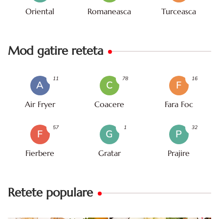
Oriental
Romaneasca
Turceasca
Mod gatire reteta
11
78
16
A
C
F
Air Fryer
Coacere
Fara Foc
57
1
32
F
G
P
Fierbere
Gratar
Prajire
Retete populare