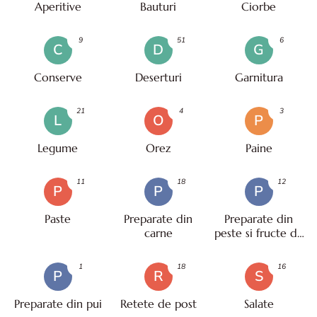
Aperitive
Bauturi
Ciorbe
9
51
6
C
D
G
Conserve
Deserturi
Garnitura
21
4
3
L
O
P
Legume
Orez
Paine
11
18
12
P
P
P
Paste
Preparate din
Preparate din
carne
peste si fructe de
mare
1
18
16
P
R
S
Preparate din pui
Retete de post
Salate