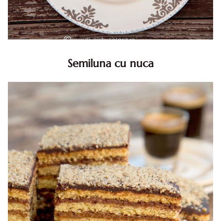
Semiluna cu nuca
Semiluna cu nuca. Prajitura semiluna cu nuca. Prajitura
Semiluna. Prajitura simpla semiluna cu nuci. Semiluna cu
nuca pufoasa