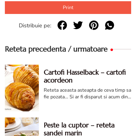
Print
Distribuie pe:
Reteta precedenta / urmatoare
Cartofi Hasselback – cartofi
acordeon
Reteta aceasta asteapta de ceva timp sa
fie pozata... Si ar fi disparut si acum din
farfurie daca nu as profitat de cateva ore
in care am fost singura si am putut sa
imi fac d...
Peste la cuptor – reteta
sandei marin