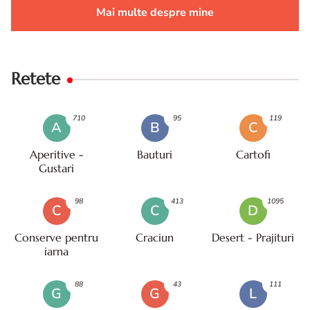
Mai multe despre mine
Retete
710
95
119
A
B
C
Aperitive -
Bauturi
Cartofi
Gustari
98
413
1095
C
C
D
Conserve pentru
Craciun
Desert - Prajituri
iarna
88
43
111
G
G
L