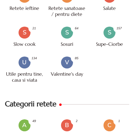
Retete ieftine
Retete sanatoase
Salate
/ pentru diete
21
64
157
S
S
S
Slow cook
Sosuri
Supe-Ciorbe
134
85
U
V
Utile pentru tine,
Valentine's day
casa si viata
Categorii retete
49
2
1
A
B
C