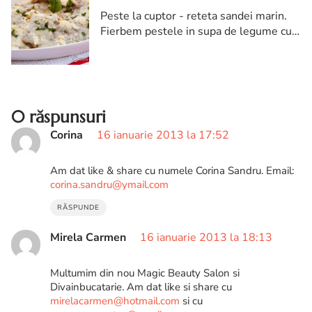
Peste la cuptor - reteta sandei marin.
Fierbem pestele in supa de legume cu o
ceapa, un morcov si un patrunjel timp
de 5 minute dupa ce a dat in clocot.
0 răspunsuri
Corina
16 ianuarie 2013 la 17:52
Am dat like & share cu numele Corina Sandru. Email:
corina.sandru@ymail.com
RĂSPUNDE
Mirela Carmen
16 ianuarie 2013 la 18:13
Multumim din nou Magic Beauty Salon si
Divainbucatarie. Am dat like si share cu
mirelacarmen@hotmail.com
si cu