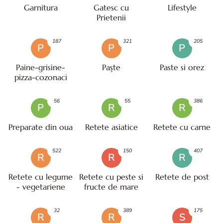
Garnitura
Gatesc cu
Lifestyle
Prietenii
187
321
205
P
P
P
Paine-grisine-
Paşte
Paste si orez
pizza-cozonaci
56
55
386
P
R
R
Preparate din oua
Retete asiatice
Retete cu carne
522
150
407
R
R
R
Retete cu legume
Retete cu peste si
Retete de post
- vegetariene
fructe de mare
32
389
175
R
R
S