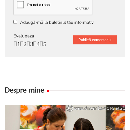
Adaugă-mă la buletinul tău informativ
Evalueaza
1
2
3
4
5
Despre mine