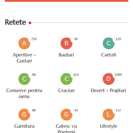
Retete
710
95
119
A
B
C
Aperitive -
Bauturi
Cartofi
Gustari
98
413
1095
C
C
D
Conserve pentru
Craciun
Desert - Prajituri
iarna
88
43
111
G
G
L
Garnitura
Gatesc cu
Lifestyle
Prietenii