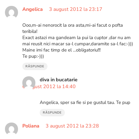
Angelica
3 august 2012 la 23:17
Ooo,m-ai nenorocit la ora asta,mi-ai facut o pofta
teribila!
Exact astazi ma gandeam la pui la cuptor ,dar nu am
mai reusit nici macar sa-l cumpar,daramite sa-l fac:-)))
Maine imi fac timp de el …obligatoriu!!!
Te pup:-)))
RĂSPUNDE
diva in bucatarie
6 august 2012 la 14:40
Angelica, sper sa fie si pe gustul tau. Te pup
RĂSPUNDE
Poliana
3 august 2012 la 23:28