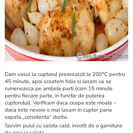
Dam vasul la cuptorul preancalzit la 200°C pentru
45 minute, apoi scoatem folia si lasam sa se
rumeneasca pe ambele parti (cam 15 minute
pentru fiecare parte, in functie de puterea
cuptorului). Verificam daca ceapa este moale –
daca este nevoie o mai lasam in cuptor pana
capata „consitenta” dorita.
Servim puiul cu salota cald, insotit de o garnitura
de orez si salata.