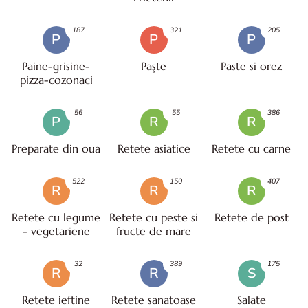
187
321
205
P
P
P
Paine-grisine-
Paşte
Paste si orez
pizza-cozonaci
56
55
386
P
R
R
Preparate din oua
Retete asiatice
Retete cu carne
522
150
407
R
R
R
Retete cu legume
Retete cu peste si
Retete de post
- vegetariene
fructe de mare
32
389
175
R
R
S
Retete ieftine
Retete sanatoase
Salate