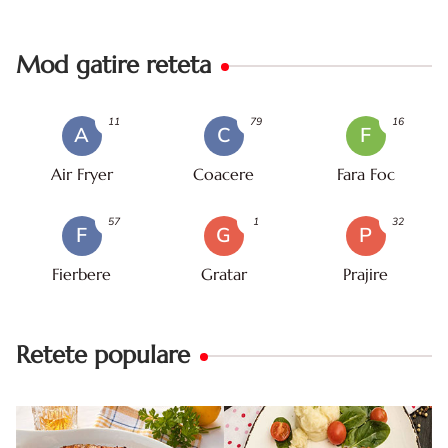
Mod gatire reteta
11
79
16
A
C
F
Air Fryer
Coacere
Fara Foc
57
1
32
F
G
P
Fierbere
Gratar
Prajire
Retete populare