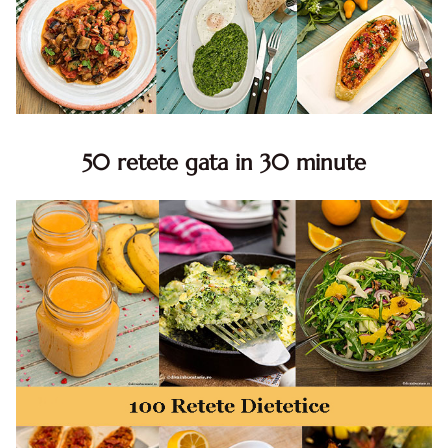
50 retete gata in 30 minute
50 retete gata in 30 minute. 50 idei retete gata in 30
minute. Retete rapide. Retete rapide de mancare. Idei
retete mancare rapid