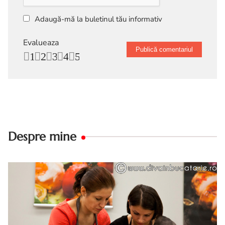
Adaugă-mă la buletinul tău informativ
Evalueaza
1
2
3
4
5
Despre mine