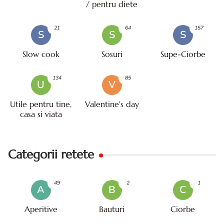
/ pentru diete
21
64
157
S
S
S
Slow cook
Sosuri
Supe-Ciorbe
134
85
U
V
Utile pentru tine,
Valentine's day
casa si viata
Categorii retete
49
2
1
A
B
C
Aperitive
Bauturi
Ciorbe