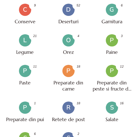
9
52
6
C
D
G
Conserve
Deserturi
Garnitura
21
4
3
L
O
P
Legume
Orez
Paine
11
18
12
P
P
P
Paste
Preparate din
Preparate din
carne
peste si fructe de
mare
1
18
16
P
R
S
Preparate din pui
Retete de post
Salate
6
2