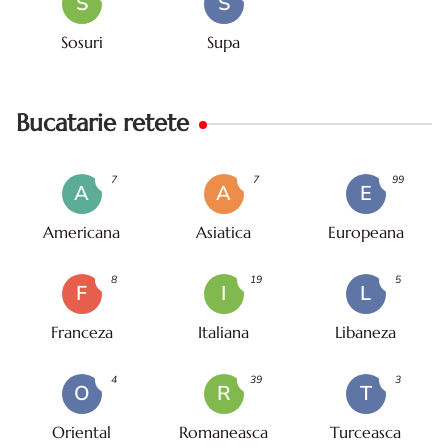
S
S
Sosuri
Supa
Bucatarie retete
7
7
99
A
A
E
Americana
Asiatica
Europeana
8
19
5
F
I
L
Franceza
Italiana
Libaneza
4
39
3
O
R
T
Oriental
Romaneasca
Turceasca