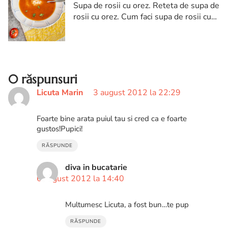
Supa de rosii cu orez. Reteta de supa de
rosii cu orez. Cum faci supa de rosii cu
orez. Reteta de post de supa de rosii cu
orez
0 răspunsuri
Licuta Marin
3 august 2012 la 22:29
Foarte bine arata puiul tau si cred ca e foarte
gustos!Pupici!
RĂSPUNDE
diva in bucatarie
6 august 2012 la 14:40
Multumesc Licuta, a fost bun…te pup
RĂSPUNDE