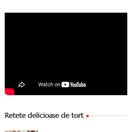
Tort cu crema de zahar ars, reteta veche, din caietul
bunicii. Desi este o reteta veche ramane are inca mare
succes. Acest tort cu crema de zahar ars este unul
din acele torturi...
Retete delicioase de tort