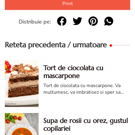
Print
Distribuie pe:
Reteta precedenta / urmatoare
Tort de ciocolata cu
mascarpone
Tort de ciocolata cu mascarpone. Va
multumesc, va imbratisez si sper sa
gasiti in continuare pe acest site
sugestii si idei pentru meniuri care sa va
incante.
Supa de rosii cu orez, gustul
copilariei