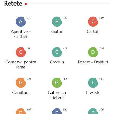
Retete
710
95
119
A
B
C
Aperitive -
Bauturi
Cartofi
Gustari
98
413
1095
C
C
D
Conserve pentru
Craciun
Desert - Prajituri
iarna
88
43
111
G
G
L
Garnitura
Gatesc cu
Lifestyle
Prietenii
187
321
205
P
P
P