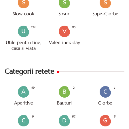
S
S
S
Slow cook
Sosuri
Supe-Ciorbe
134
85
U
V
Utile pentru tine,
Valentine's day
casa si viata
Categorii retete
49
2
1
A
B
C
Aperitive
Bauturi
Ciorbe
9
52
6
C
D
G