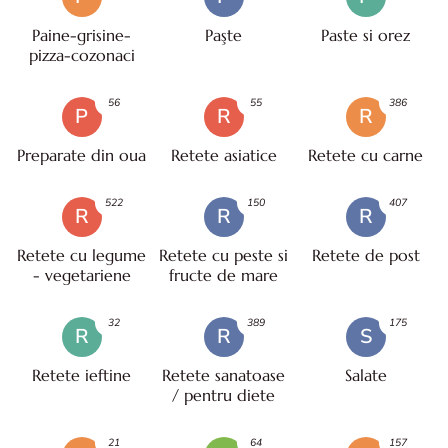
Paine-grisine-
Paşte
Paste si orez
pizza-cozonaci
56
55
386
P
R
R
Preparate din oua
Retete asiatice
Retete cu carne
522
150
407
R
R
R
Retete cu legume
Retete cu peste si
Retete de post
- vegetariene
fructe de mare
32
389
175
R
R
S
Retete ieftine
Retete sanatoase
Salate
/ pentru diete
21
64
157