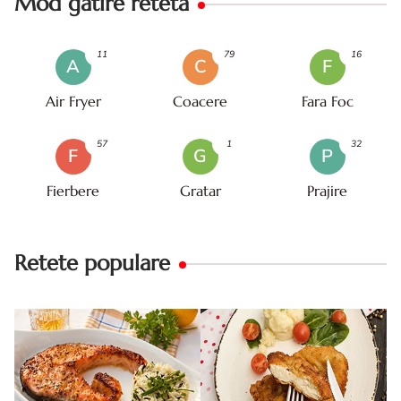
Mod gatire reteta
11
79
16
A
C
F
Air Fryer
Coacere
Fara Foc
57
1
32
F
G
P
Fierbere
Gratar
Prajire
Retete populare