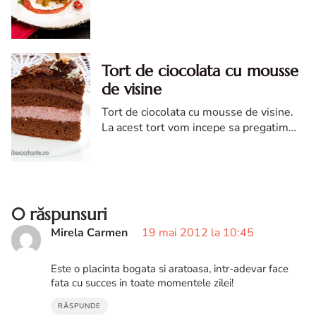
sarmalute. cum faci sarmalute.
sarmalute traditionale. retete de
sarmale
Tort de ciocolata cu mousse
de visine
Tort de ciocolata cu mousse de visine.
La acest tort vom incepe sa pregatim
cremele la inceput, deoarece au nevoie
de timp sa se intareasca.
0 răspunsuri
Mirela Carmen
19 mai 2012 la 10:45
Este o placinta bogata si aratoasa, intr-adevar face
fata cu succes in toate momentele zilei!
RĂSPUNDE