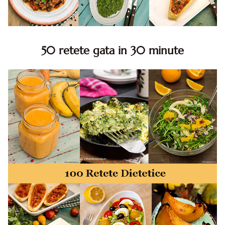
50 retete gata in 30 minute
50 retete gata in 30 minute. 50 idei retete gata in 30
minute. Retete rapide. Retete rapide de mancare. Idei
retete mancare rapid