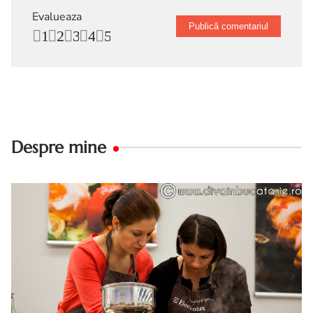
Evalueaza
1
2
3
4
5
Despre mine