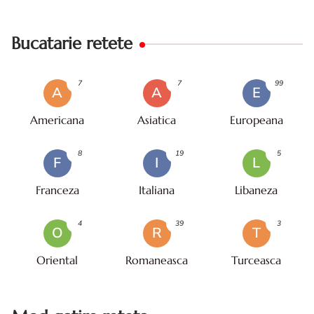
Bucatarie retete
7
7
99
A
A
E
Americana
Asiatica
Europeana
8
19
5
F
I
L
Franceza
Italiana
Libaneza
4
39
3
O
R
T
Oriental
Romaneasca
Turceasca