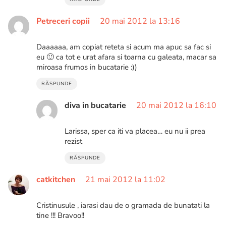
Petreceri copii
20 mai 2012 la 13:16
Daaaaaa, am copiat reteta si acum ma apuc sa fac si
eu 🙂 ca tot e urat afara si toarna cu galeata, macar sa
miroasa frumos in bucatarie :))
RĂSPUNDE
diva in bucatarie
20 mai 2012 la 16:10
Larissa, sper ca iti va placea… eu nu ii prea
rezist
RĂSPUNDE
catkitchen
21 mai 2012 la 11:02
Cristinusule , iarasi dau de o gramada de bunatati la
tine !!! Bravoo!!