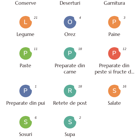
Conserve
Deserturi
Garnitura
21
4
3
L
O
P
Legume
Orez
Paine
11
18
12
P
P
P
Paste
Preparate din
Preparate din
carne
peste si fructe de
mare
1
18
16
P
R
S
Preparate din pui
Retete de post
Salate
6
2
S
S
Sosuri
Supa