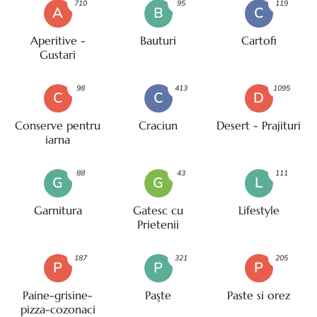
710
95
119
A
B
C
Aperitive -
Bauturi
Cartofi
Gustari
98
413
1095
C
C
D
Conserve pentru
Craciun
Desert - Prajituri
iarna
88
43
111
G
G
L
Garnitura
Gatesc cu
Lifestyle
Prietenii
187
321
205
P
P
P
Paine-grisine-
Paşte
Paste si orez
pizza-cozonaci