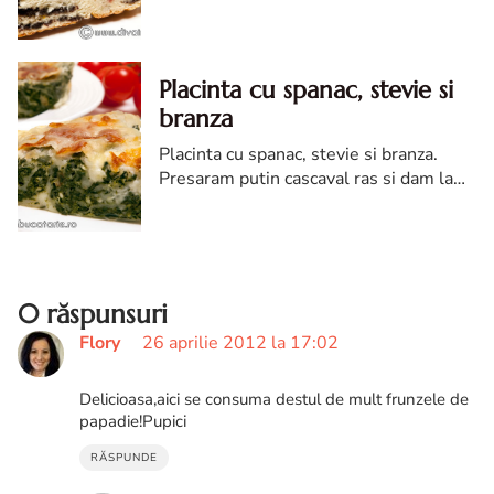
provocarea lunii aprilie, de pe blogul
Alinei.
Placinta cu spanac, stevie si
branza
Placinta cu spanac, stevie si branza.
Presaram putin cascaval ras si dam la
cuptorul preancalzit la 180°C pentru 30
minute.
0 răspunsuri
Flory
26 aprilie 2012 la 17:02
Delicioasa,aici se consuma destul de mult frunzele de
papadie!Pupici
RĂSPUNDE