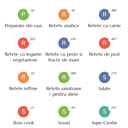
56
55
386
P
R
R
Preparate din oua
Retete asiatice
Retete cu carne
522
150
407
R
R
R
Retete cu legume
Retete cu peste si
Retete de post
- vegetariene
fructe de mare
32
389
175
R
R
S
Retete ieftine
Retete sanatoase
Salate
/ pentru diete
21
64
157
S
S
S
Slow cook
Sosuri
Supe-Ciorbe