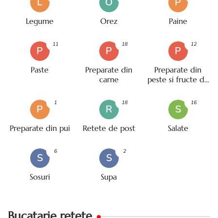
L
O
P
Legume
Orez
Paine
11
18
12
P
P
P
Paste
Preparate din
Preparate din
carne
peste si fructe de
mare
1
18
16
P
R
S
Preparate din pui
Retete de post
Salate
6
2
S
S
Sosuri
Supa
Bucatarie retete