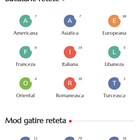
7
7
99
A
A
E
Americana
Asiatica
Europeana
8
19
5
F
I
L
Franceza
Italiana
Libaneza
4
39
3
O
R
T
Oriental
Romaneasca
Turceasca
Mod gatire reteta
11
79
16