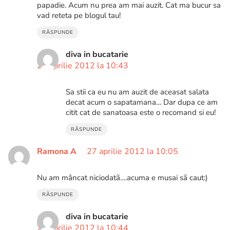
papadie. Acum nu prea am mai auzit. Cat ma bucur sa
vad reteta pe blogul tau!
RĂSPUNDE
diva in bucatarie
27 aprilie 2012 la 10:43
Sa stii ca eu nu am auzit de aceasat salata
decat acum o sapatamana… Dar dupa ce am
citit cat de sanatoasa este o recomand si eu!
RĂSPUNDE
Ramona A
27 aprilie 2012 la 10:05
Nu am mâncat niciodatã….acuma e musai sã caut:)
RĂSPUNDE
diva in bucatarie
27 aprilie 2012 la 10:44