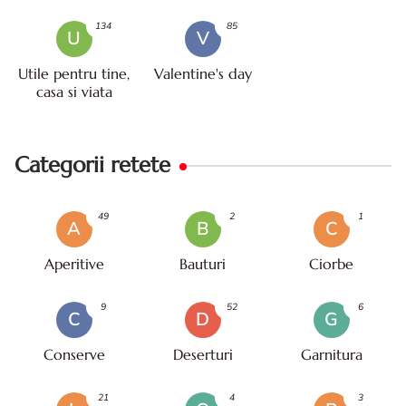
134
85
U
V
Utile pentru tine,
Valentine's day
casa si viata
Categorii retete
49
2
1
A
B
C
Aperitive
Bauturi
Ciorbe
9
52
6
C
D
G
Conserve
Deserturi
Garnitura
21
4
3