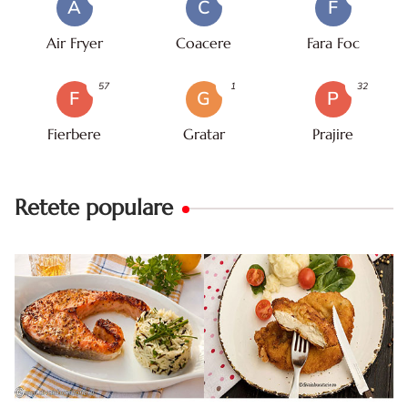
A
C
F
Air Fryer
Coacere
Fara Foc
57
1
32
F
G
P
Fierbere
Gratar
Prajire
Retete populare