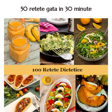
50 retete gata in 30 minute
50 retete gata in 30 minute. 50 idei retete gata in 30
minute. Retete rapide. Retete rapide de mancare. Idei
retete mancare rapid