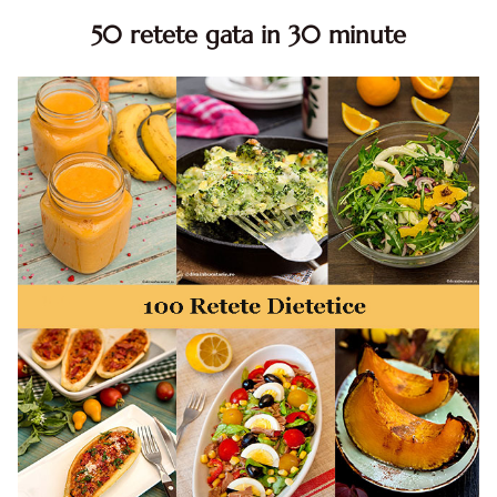
50 retete gata in 30 minute
50 retete gata in 30 minute. 50 idei retete gata in 30
minute. Retete rapide. Retete rapide de mancare. Idei
retete mancare rapid