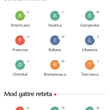
6
7
99
A
A
E
Americana
Asiatica
Europeana
8
19
5
F
I
L
Franceza
Italiana
Libaneza
4
39
3
O
R
T
Oriental
Romaneasca
Turceasca
Mod gatire reteta
11
78
16