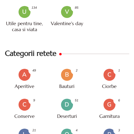
134
85
U
V
Utile pentru tine,
Valentine's day
casa si viata
Categorii retete
49
2
1
A
B
C
Aperitive
Bauturi
Ciorbe
9
51
6
C
D
G
Conserve
Deserturi
Garnitura
21
4
3