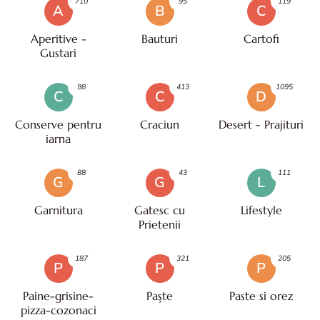
710
95
119
A
B
C
Aperitive -
Bauturi
Cartofi
Gustari
98
413
1095
C
C
D
Conserve pentru
Craciun
Desert - Prajituri
iarna
88
43
111
G
G
L
Garnitura
Gatesc cu
Lifestyle
Prietenii
187
321
205
P
P
P
Paine-grisine-
Paşte
Paste si orez
pizza-cozonaci