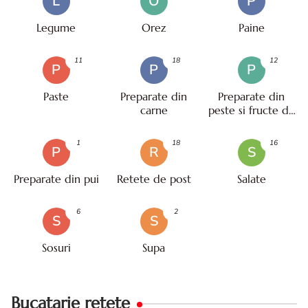
L
O
P
Legume
Orez
Paine
11
18
12
P
P
P
Paste
Preparate din
Preparate din
carne
peste si fructe de
mare
1
18
16
P
R
S
Preparate din pui
Retete de post
Salate
6
2
S
S
Sosuri
Supa
Bucatarie retete