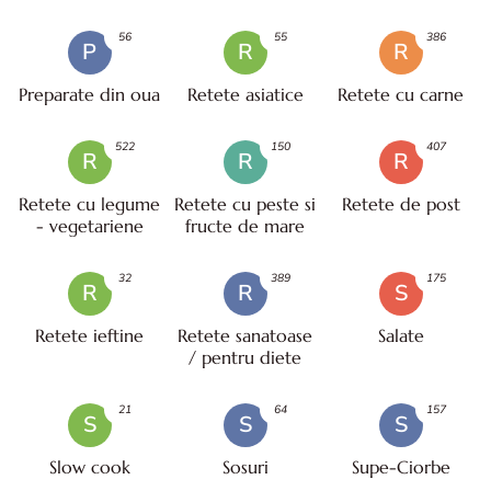
56
55
386
P
R
R
Preparate din oua
Retete asiatice
Retete cu carne
522
150
407
R
R
R
Retete cu legume
Retete cu peste si
Retete de post
- vegetariene
fructe de mare
32
389
175
R
R
S
Retete ieftine
Retete sanatoase
Salate
/ pentru diete
21
64
157
S
S
S
Slow cook
Sosuri
Supe-Ciorbe