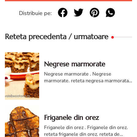
Distribuie pe:
Reteta precedenta / urmatoare
Negrese marmorate
Negrese marmorate . Negrese
marmorate. reteta negresa marmorata.
negresa marmorata reteta diva in
bucatarie. cum faci negresa marmorate.
reteta de negresa
Friganele din orez
Friganele din orez . Friganele din orez.
reteta friganele din orez. reteta de