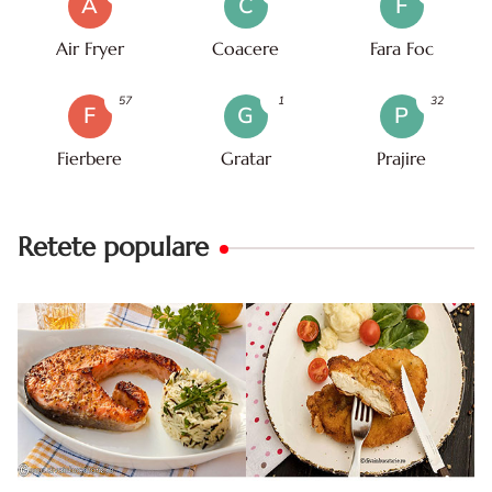
A
C
F
Air Fryer
Coacere
Fara Foc
57
1
32
F
G
P
Fierbere
Gratar
Prajire
Retete populare