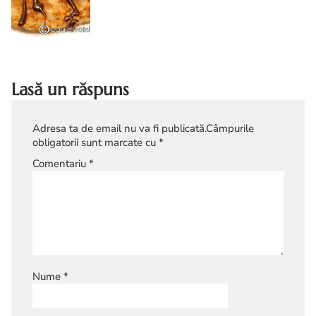
friganele din orez. Friganele din orez
reteta. Friganele din orez diva in
bucatarie
Lasă un răspuns
Adresa ta de email nu va fi publicată.
Câmpurile
obligatorii sunt marcate cu
*
Comentariu
*
Nume
*