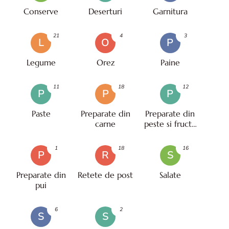
Conserve
Deserturi
Garnitura
21
4
3
L
O
P
Legume
Orez
Paine
11
18
12
P
P
P
Paste
Preparate din
Preparate din
carne
peste si fructe
de mare
1
18
16
P
R
S
Preparate din
Retete de post
Salate
pui
6
2
S
S