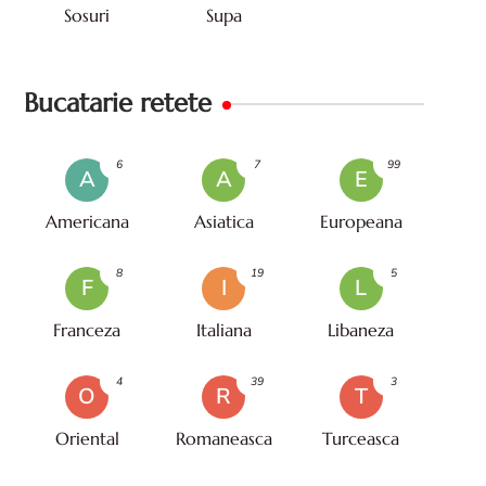
Sosuri
Supa
Bucatarie retete
6
7
99
A
A
E
Americana
Asiatica
Europeana
8
19
5
F
I
L
Franceza
Italiana
Libaneza
4
39
3
O
R
T
Oriental
Romaneasca
Turceasca