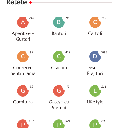
Retete
710
95
119
A
B
C
Aperitive -
Bauturi
Cartofi
Gustari
98
413
1095
C
C
D
Conserve
Craciun
Desert -
pentru iarna
Prajituri
88
43
111
G
G
L
Garnitura
Gatesc cu
Lifestyle
Prietenii
187
321
205
P
P
P