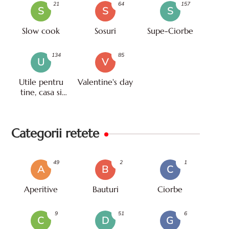
21
64
157
S
S
S
Slow cook
Sosuri
Supe-Ciorbe
134
85
U
V
Utile pentru
Valentine's day
tine, casa si
viata
Categorii retete
49
2
1
A
B
C
Aperitive
Bauturi
Ciorbe
9
51
6
C
D
G