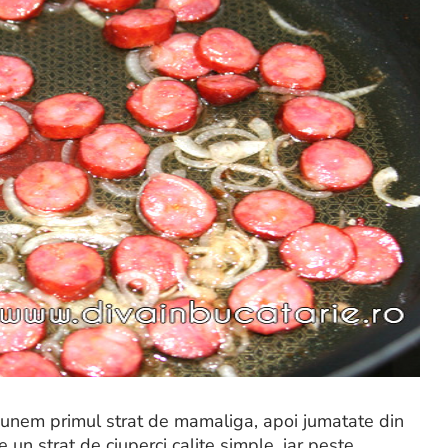
Punem primul strat de mamaliga, apoi jumatate din
 un strat de ciuperci calite simple, iar peste