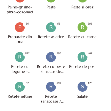
Paine-grisine-
Paşte
Paste si orez
pizza-cozonaci
56
55
386
P
R
R
Preparate din
Retete asiatice
Retete cu carne
oua
522
150
407
R
R
R
Retete cu
Retete cu peste
Retete de post
legume -
si fructe de
vegetariene
mare
32
389
175
R
R
S
Retete ieftine
Retete
Salate
sanatoase /
pentru diete