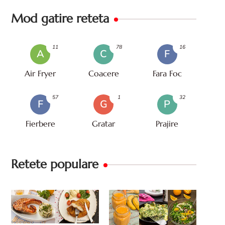
Mod gatire reteta
11
78
16
A
C
F
Air Fryer
Coacere
Fara Foc
57
1
32
F
G
P
Fierbere
Gratar
Prajire
Retete populare