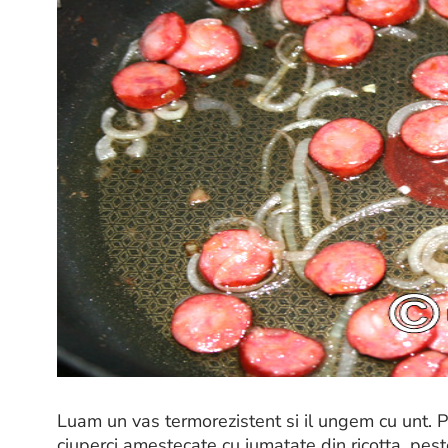
Luam un vas termorezistent si il ungem cu unt. 
ciuperci amestecate cu jumatate din ricotta, peste