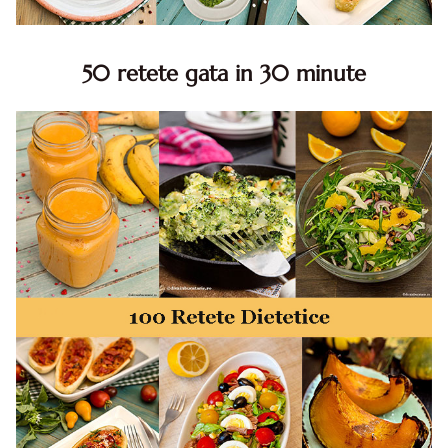
50 retete gata in 30 minute
50 retete gata in 30 minute. 50 idei retete gata in 30
minute. Retete rapide. Retete rapide de mancare. Idei
retete mancare rapid