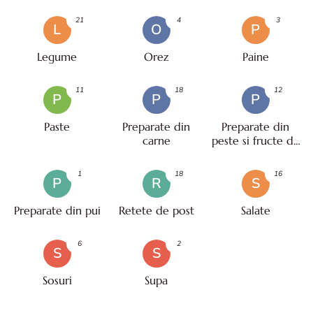
21
4
3
L
O
P
Legume
Orez
Paine
11
18
12
P
P
P
Paste
Preparate din
Preparate din
carne
peste si fructe de
mare
1
18
16
P
R
S
Preparate din pui
Retete de post
Salate
6
2
S
S
Sosuri
Supa