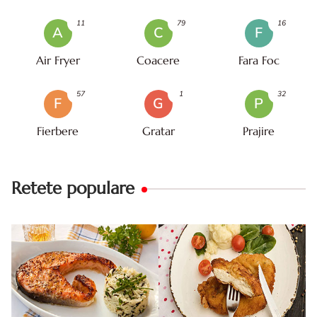
11
79
16
A
C
F
Air Fryer
Coacere
Fara Foc
57
1
32
F
G
P
Fierbere
Gratar
Prajire
Retete populare