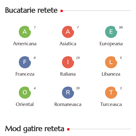
Bucatarie retete
7
7
99
A
A
E
Americana
Asiatica
Europeana
8
19
5
F
I
L
Franceza
Italiana
Libaneza
4
39
3
O
R
T
Oriental
Romaneasca
Turceasca
Mod gatire reteta