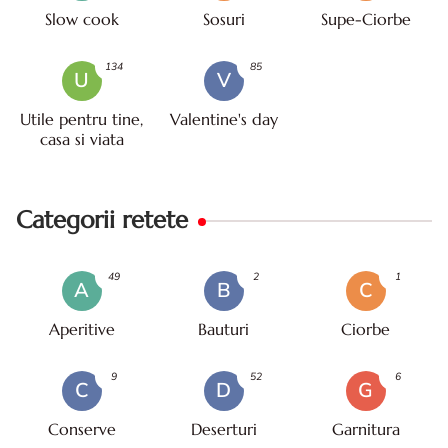
Slow cook
Sosuri
Supe-Ciorbe
134
85
U
V
Utile pentru tine,
Valentine's day
casa si viata
Categorii retete
49
2
1
A
B
C
Aperitive
Bauturi
Ciorbe
9
52
6
C
D
G
Conserve
Deserturi
Garnitura