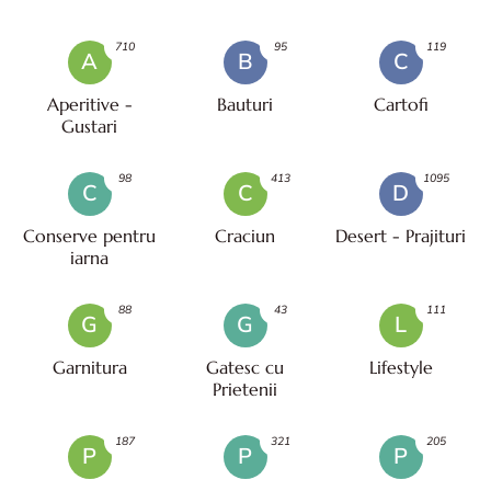
710
95
119
A
B
C
Aperitive -
Bauturi
Cartofi
Gustari
98
413
1095
C
C
D
Conserve pentru
Craciun
Desert - Prajituri
iarna
88
43
111
G
G
L
Garnitura
Gatesc cu
Lifestyle
Prietenii
187
321
205
P
P
P