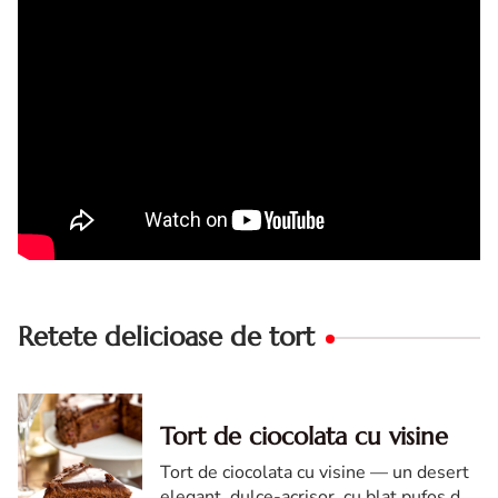
Retete delicioase de tort
Tort de ciocolata cu visine
Tort de ciocolata cu visine — un desert
elegant, dulce-acrisor, cu blat pufos de