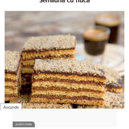
Semiluna cu nuca
Semiluna cu nuca. Prajitura semiluna cu nuca. Prajitura
Semiluna. Prajitura simpla semiluna cu nuci. Semiluna cu
nuca pufoasa